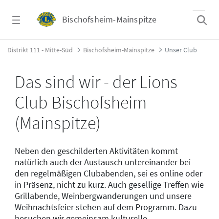
Zum Hauptinhalt springen
Bischofsheim-Mainspitze
Unser Club - Bischofsheim-Mainspitze
Distrikt 111 - Mitte-Süd
Bischofsheim-Mainspitze
Unser Club
Das sind wir - der Lions
Club Bischofsheim
(Mainspitze)
N
eben den geschilderten Aktivitäten kommt
natürlich auch der Austausch untereinander bei
den regelmäßigen Clubabenden, sei es online oder
in Präsenz, nicht zu kurz. Auch gesellige Treffen wie
Grillabende, Weinbergwanderungen und unsere
Weihnachtsfeier stehen auf dem Programm. Dazu
besuchen wir gemeinsam kulturelle