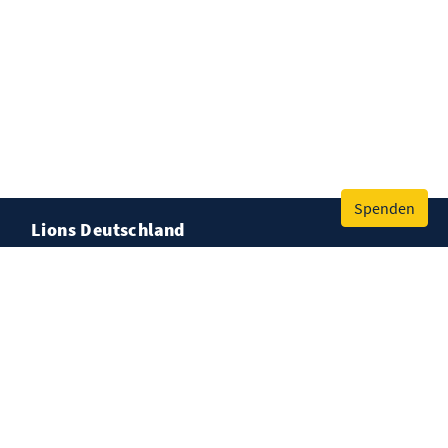
Spenden
Lions Deutschland
Spenden
Kontakt
Impressum
Datenschutz
Cookies
© Lions Deutschland, Bischofsheim-Mainspitze