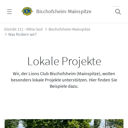
Zum Hauptinhalt springen
Bischofsheim-Mainspitze
Was fördern wir? - Bischofsheim-Mainspitze
Distrikt 111 - Mitte-Süd
Bischofsheim-Mainspitze
Was fördern wir?
Lokale Projekte
Wir, der Lions Club Bischofsheim (Mainspitze), wollen
besonders lokale Projekte unterstützen. Hier finden Sie
Beispiele dazu.